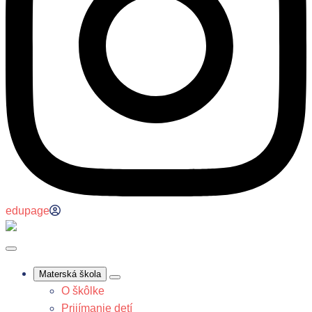
edupage
Materská škola
O škôlke
Prijímanie detí