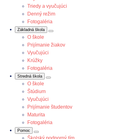
Triedy a vyučujúci
Denný režim
Fotogaléria
Základná škola
O škole
Prijímanie žiakov
Vyučujúci
Krúžky
Fotogaléria
Stredná škola
O škole
Štúdium
Vyučujúci
Prijímanie študentov
Maturita
Fotogaléria
Pomoc
Školský podporný tím