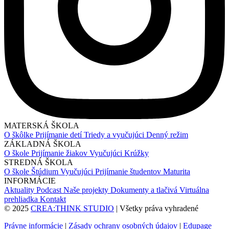
MATERSKÁ ŠKOLA
O škôlke
Prijímanie detí
Triedy a vyučujúci
Denný režim
ZÁKLADNÁ ŠKOLA
O škole
Prijímanie žiakov
Vyučujúci
Krúžky
STREDNÁ ŠKOLA
O škole
Štúdium
Vyučujúci
Prijímanie študentov
Maturita
INFORMÁCIE
Aktuality
Podcast
Naše projekty
Dokumenty a tlačivá
Virtuálna
prehliadka
Kontakt
© 2025
CREA:THINK STUDIO
| Všetky práva vyhradené
Právne informácie
|
Zásady ochrany osobných údajov
|
Edupage