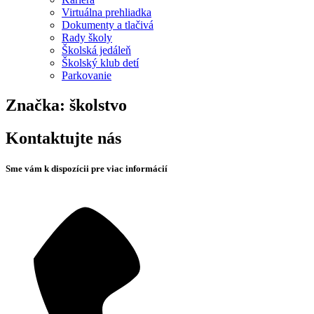
Virtuálna prehliadka
Dokumenty a tlačivá
Rady školy
Školská jedáleň
Školský klub detí
Parkovanie
Značka:
školstvo
Kontaktujte nás
Sme vám k dispozícii pre viac informácií