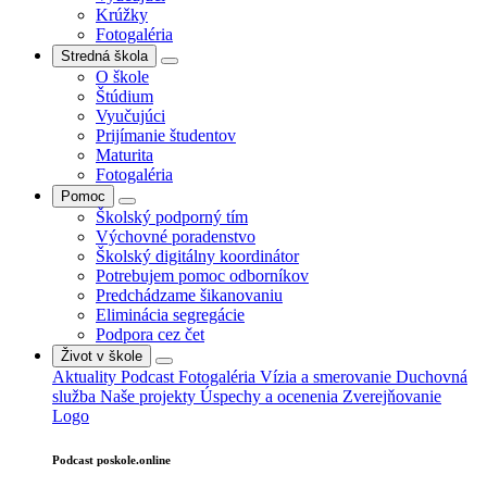
Krúžky
Fotogaléria
Stredná škola
O škole
Štúdium
Vyučujúci
Prijímanie študentov
Maturita
Fotogaléria
Pomoc
Školský podporný tím
Výchovné poradenstvo
Školský digitálny koordinátor
Potrebujem pomoc odborníkov
Predchádzame šikanovaniu
Eliminácia segregácie
Podpora cez čet
Život v škole
Aktuality
Podcast
Fotogaléria
Vízia a smerovanie
Duchovná
služba
Naše projekty
Úspechy a ocenenia
Zverejňovanie
Logo
Podcast poskole.online