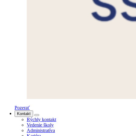
Pozerať
Kontakt
Rýchly kontakt
Vedenie školy
Administratíva
Kariéra