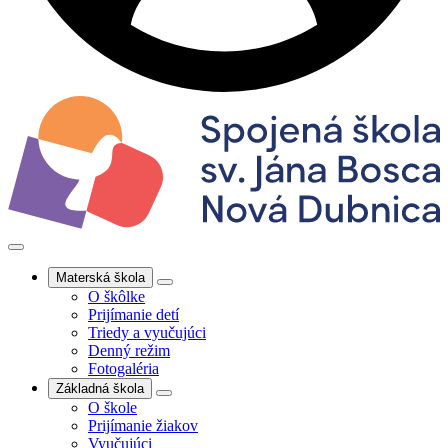
Materská škola
O škôlke
Prijímanie detí
Triedy a vyučujúci
Denný režim
Fotogaléria
Základná škola
O škole
Prijímanie žiakov
Vyučujúci