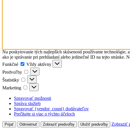
Na poskytovanie tých najlepších skúseností používame technológie, a
ako je správanie pri prehliadaní alebo jedinečné ID na tejto stránke. 
Funkčné
Funkčné
Vždy aktívny
Predvoľby
Predvoľby
Štatistiky
Štatistiky
Marketing
Marketing
Spravovať možnosti
Správa služieb
Spravovať {vendor_count} dodávateľov
Prečítajte si viac o týchto účeloch
Zobraziť 
Prijať
Odmietnuť
Zobraziť predvoľby
Uložiť predvoľby