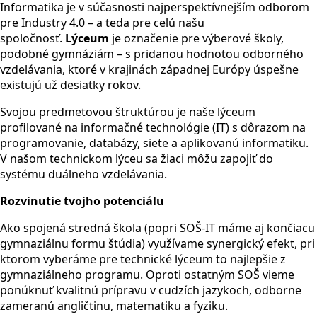
Informatika je v súčasnosti najperspektívnejším odborom
pre Industry 4.0 – a teda pre celú našu
spoločnosť.
Lýceum
je označenie pre výberové školy,
podobné gymnáziám – s pridanou hodnotou odborného
vzdelávania, ktoré v krajinách západnej Európy úspešne
existujú už desiatky rokov.
Svojou predmetovou štruktúrou je naše lýceum
profilované na informačné technológie (IT) s dôrazom na
programovanie, databázy, siete a aplikovanú informatiku.
V našom technickom lýceu sa žiaci môžu zapojiť do
systému duálneho vzdelávania.
Rozvinutie tvojho potenciálu
Ako spojená stredná škola (popri SOŠ-IT máme aj končiacu
gymnaziálnu formu štúdia) využívame synergický efekt, pri
ktorom vyberáme pre technické lýceum to najlepšie z
gymnaziálneho programu. Oproti ostatným SOŠ vieme
ponúknuť kvalitnú prípravu v cudzích jazykoch, odborne
zameranú angličtinu, matematiku a fyziku.