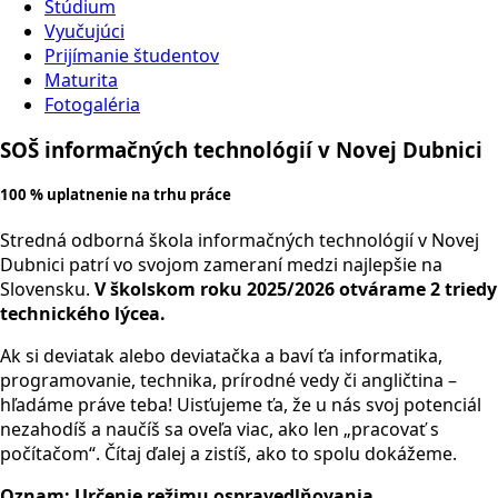
Štúdium
Vyučujúci
Prijímanie študentov
Maturita
Fotogaléria
SOŠ informačných technológií v Novej Dubnici
100 % uplatnenie na trhu práce
Stredná odborná škola informačných technológií v Novej
Dubnici patrí vo svojom zameraní medzi najlepšie na
Slovensku.
V školskom roku 2025/2026 otvárame 2 triedy
technického lýcea.
Ak si deviatak alebo deviatačka a baví ťa informatika,
programovanie, technika, prírodné vedy či angličtina –
hľadáme práve teba! Uisťujeme ťa, že u nás svoj potenciál
nezahodíš a naučíš sa oveľa viac, ako len „pracovať s
počítačom“. Čítaj ďalej a zistíš, ako to spolu dokážeme.
Oznam: Určenie režimu ospravedlňovania