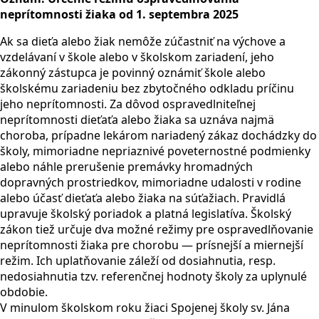
neprítomnosti žiaka od 1. septembra 2025
Ak sa dieťa alebo žiak nemôže zúčastniť na výchove a
vzdelávaní v škole alebo v školskom zariadení, jeho
zákonný zástupca je povinný oznámiť škole alebo
školskému zariadeniu bez zbytočného odkladu príčinu
jeho neprítomnosti. Za dôvod ospravedlniteľnej
neprítomnosti dieťaťa alebo žiaka sa uznáva najmä
choroba, prípadne lekárom nariadený zákaz dochádzky do
školy, mimoriadne nepriaznivé poveternostné podmienky
alebo náhle prerušenie premávky hromadných
dopravných prostriedkov, mimoriadne udalosti v rodine
alebo účasť dieťaťa alebo žiaka na súťažiach. Pravidlá
upravuje školský poriadok a platná legislatíva. Školský
zákon tiež určuje dva možné režimy pre ospravedlňovanie
neprítomnosti žiaka pre chorobu — prísnejší a miernejší
režim. Ich uplatňovanie záleží od dosiahnutia, resp.
nedosiahnutia tzv. referenčnej hodnoty školy za uplynulé
obdobie.
V minulom školskom roku žiaci Spojenej školy sv. Jána