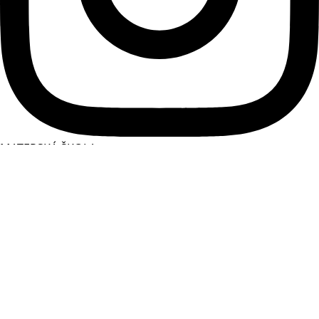
MATERSKÁ ŠKOLA
O škôlke
Prijímanie detí
Triedy a vyučujúci
Denný režim
ZÁKLADNÁ ŠKOLA
O škole
Prijímanie žiakov
Vyučujúci
Krúžky
STREDNÁ ŠKOLA
O škole
Štúdium
Vyučujúci
Prijímanie študentov
Maturita
INFORMÁCIE
Aktuality
Podcast
Naše projekty
Dokumenty a tlačivá
Virtuálna prehliadka
Kontakt
© 2025
CREA:THINK STUDIO
| Všetky práva vyhradené
Právne informácie
|
Zásady ochrany osobných údajov
|