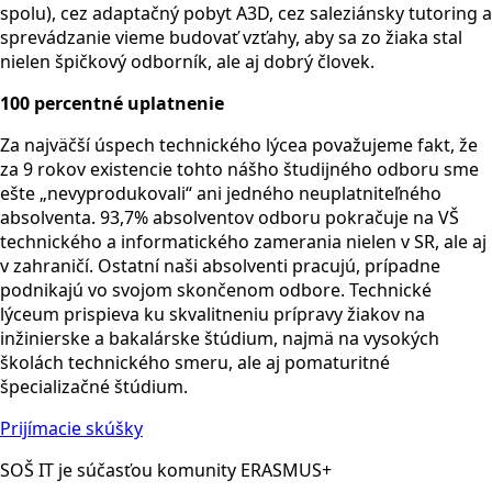
spolu), cez adaptačný pobyt A3D, cez saleziánsky tutoring a
sprevádzanie vieme budovať vzťahy, aby sa zo žiaka stal
nielen špičkový odborník, ale aj dobrý človek.
100 percentné uplatnenie
Za najväčší úspech technického lýcea považujeme fakt, že
za 9 rokov existencie tohto nášho študijného odboru sme
ešte „nevyprodukovali“ ani jedného neuplatniteľného
absolventa. 93,7% absolventov odboru pokračuje na VŠ
technického a informatického zamerania nielen v SR, ale aj
v zahraničí. Ostatní naši absolventi pracujú, prípadne
podnikajú vo svojom skončenom odbore. Technické
lýceum prispieva ku skvalitneniu prípravy žiakov na
inžinierske a bakalárske štúdium, najmä na vysokých
školách technického smeru, ale aj pomaturitné
špecializačné štúdium.
Prijímacie skúšky
SOŠ IT je súčasťou komunity ERASMUS+