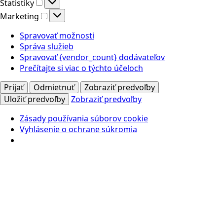
Štatistiky
Štatistiky
Marketing
Marketing
Spravovať možnosti
Správa služieb
Spravovať {vendor_count} dodávateľov
Prečítajte si viac o týchto účeloch
Prijať
Odmietnuť
Zobraziť predvoľby
Uložiť predvoľby
Zobraziť predvoľby
Zásady používania súborov cookie
Vyhlásenie o ochrane súkromia