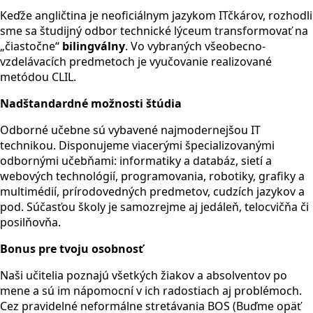
Keďže angličtina je neoficiálnym jazykom ITčkárov, rozhodli
sme sa študijný odbor technické lýceum transformovať na
„čiastočne“
bilingválny
. Vo vybraných všeobecno-
vzdelávacích predmetoch je vyučovanie realizované
metódou CLIL.
Nadštandardné možnosti štúdia
Odborné učebne sú vybavené najmodernejšou IT
technikou. Disponujeme viacerými špecializovanými
odbornými učebňami: informatiky a databáz, sietí a
webových technológií, programovania, robotiky, grafiky a
multimédií, prírodovedných predmetov, cudzích jazykov a
pod. Súčasťou školy je samozrejme aj jedáleň, telocvičňa či
posilňovňa.
Bonus pre tvoju osobnosť
Naši učitelia poznajú všetkých žiakov a absolventov po
mene a sú im nápomocní v ich radostiach aj problémoch.
Cez pravidelné neformálne stretávania BOS (Buďme opäť