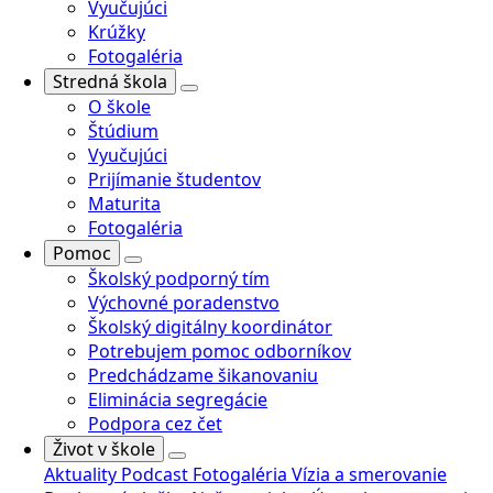
Vyučujúci
Krúžky
Fotogaléria
Stredná škola
O škole
Štúdium
Vyučujúci
Prijímanie študentov
Maturita
Fotogaléria
Pomoc
Školský podporný tím
Výchovné poradenstvo
Školský digitálny koordinátor
Potrebujem pomoc odborníkov
Predchádzame šikanovaniu
Eliminácia segregácie
Podpora cez čet
Život v škole
Aktuality
Podcast
Fotogaléria
Vízia a smerovanie