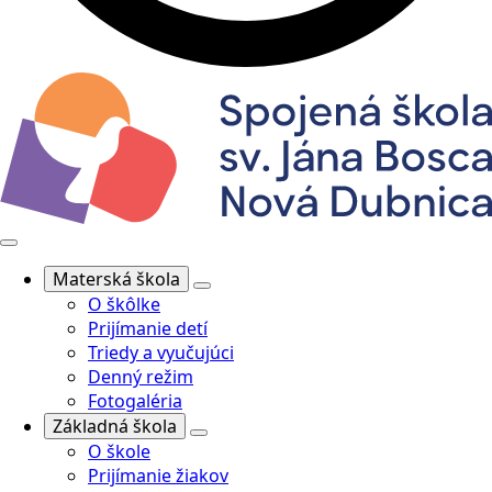
Materská škola
O škôlke
Prijímanie detí
Triedy a vyučujúci
Denný režim
Fotogaléria
Základná škola
O škole
Prijímanie žiakov