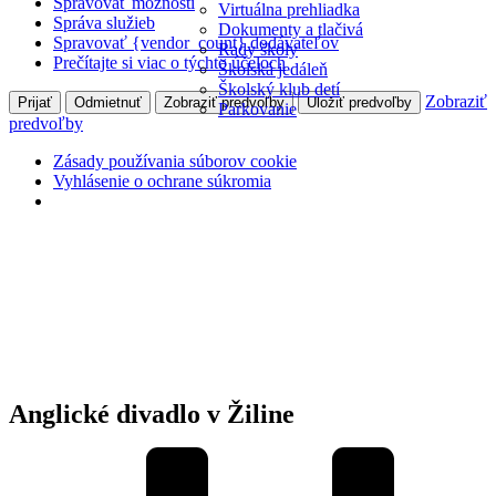
Spravovať možnosti
Virtuálna prehliadka
Správa služieb
Dokumenty a tlačivá
Spravovať {vendor_count} dodávateľov
Rady školy
Prečítajte si viac o týchto účeloch
Školská jedáleň
Školský klub detí
Zobraziť
Prijať
Odmietnuť
Zobraziť predvoľby
Uložiť predvoľby
Parkovanie
predvoľby
Zásady používania súborov cookie
Vyhlásenie o ochrane súkromia
Anglické divadlo v Žiline