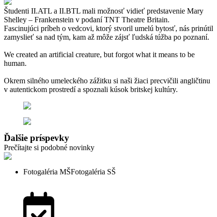
Študenti II.ATL a II.BTL mali možnosť vidieť predstavenie Mary
Shelley – Frankenstein v podaní TNT Theatre Britain.
Fascinujúci príbeh o vedcovi, ktorý stvoril umelú bytosť, nás prinútil
zamyslieť sa nad tým, kam až môže zájsť ľudská túžba po poznaní.
We created an artificial creature, but forgot what it means to be
human.
Okrem silného umeleckého zážitku si naši žiaci precvičili angličtinu
v autentickom prostredí a spoznali kúsok britskej kultúry.
Ďalšie príspevky
Prečítajte si podobné novinky
Fotogaléria MŠ
Fotogaléria SŠ