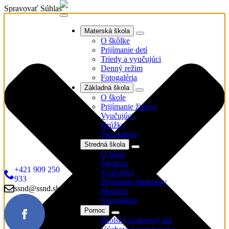
Spravovať Súhlas
Materská škola
O škôlke
Prijímanie detí
Triedy a vyučujúci
Denný režim
Fotogaléria
Základná škola
O škole
Prijímanie žiakov
Vyučujúci
Krúžky
Fotogaléria
Stredná škola
O škole
Štúdium
+421 909 250
Vyučujúci
933
Prijímanie študentov
ssnd@ssnd.sk
Maturita
Fotogaléria
Pomoc
Školský podporný tím