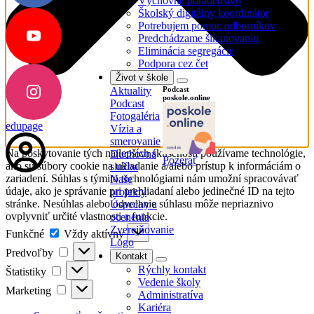
Výchovné poradenstvo
Školský digitálny koordinátor
Potrebujem pomoc odborníkov
Predchádzame šikanovaniu
Eliminácia segregácie
Podpora cez čet
Život v škole
Aktuality
Podcast
poskole.online
Podcast
Fotogaléria
edupage
Vízia a
smerovanie
Na poskytovanie tých najlepších skúseností používame technológie,
Duchovná
Pozerať
ako sú súbory cookie na ukladanie a/alebo prístup k informáciám o
služba
zariadení. Súhlas s týmito technológiami nám umožní spracovávať
Naše
údaje, ako je správanie pri prehliadaní alebo jedinečné ID na tejto
projekty
stránke. Nesúhlas alebo odvolanie súhlasu môže nepriaznivo
Úspechy a
ovplyvniť určité vlastnosti a funkcie.
ocenenia
Funkčné
Zverejňovanie
Funkčné
Vždy aktívny
Logo
Predvoľby
Predvoľby
Kontakt
Štatistiky
Rýchly kontakt
Štatistiky
Vedenie školy
Marketing
Marketing
Administratíva
Kariéra