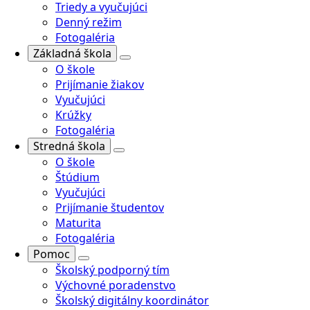
Triedy a vyučujúci
Denný režim
Fotogaléria
Základná škola
O škole
Prijímanie žiakov
Vyučujúci
Krúžky
Fotogaléria
Stredná škola
O škole
Štúdium
Vyučujúci
Prijímanie študentov
Maturita
Fotogaléria
Pomoc
Školský podporný tím
Výchovné poradenstvo
Školský digitálny koordinátor