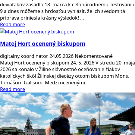
deviatakov zasadlo 18. marca k celonárodnému Testovaniu
9 a dnes môžeme s hrdosťou vyhlásiť, že ich svedomitá
príprava priniesla krásny výsledok! …
Read more
Matej Hort ocenený biskupom
digitalny.koordinator
24.05.2026
Nekomentované
Matej Hort ocenený biskupom 24. 5. 2026 V stredu 20. mája
2026 sa konalo v Žiline slávnostné oceňovanie žiakov
katolíckych škôl Žilinskej diecézy otcom biskupom Mons.
Tomášom Galisom. Medzi ocenenými…
Read more