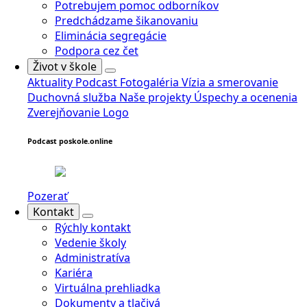
Potrebujem pomoc odborníkov
Predchádzame šikanovaniu
Eliminácia segregácie
Podpora cez čet
Život v škole
Aktuality
Podcast
Fotogaléria
Vízia a smerovanie
Duchovná služba
Naše projekty
Úspechy a ocenenia
Zverejňovanie
Logo
Podcast poskole.online
Pozerať
Kontakt
Rýchly kontakt
Vedenie školy
Administratíva
Kariéra
Virtuálna prehliadka
Dokumenty a tlačivá