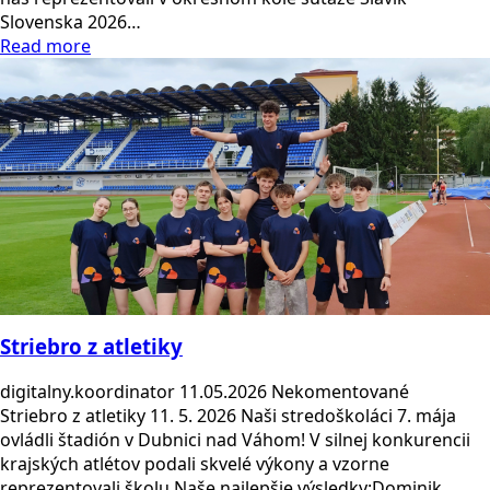
Slovenska 2026…
Read more
Striebro z atletiky
digitalny.koordinator
11.05.2026
Nekomentované
Striebro z atletiky 11. 5. 2026 Naši stredoškoláci 7. mája
ovládli štadión v Dubnici nad Váhom! V silnej konkurencii
krajských atlétov podali skvelé výkony a vzorne
reprezentovali školu.Naše najlepšie výsledky:Dominik…