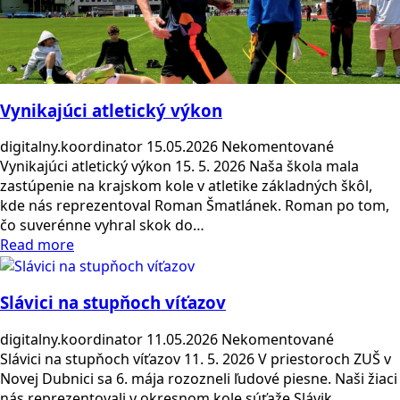
Vynikajúci atletický výkon
digitalny.koordinator
15.05.2026
Nekomentované
Vynikajúci atletický výkon 15. 5. 2026 Naša škola mala
zastúpenie na krajskom kole v atletike základných škôl,
kde nás reprezentoval Roman Šmatlánek. Roman po tom,
čo suverénne vyhral skok do…
Read more
Slávici na stupňoch víťazov
digitalny.koordinator
11.05.2026
Nekomentované
Slávici na stupňoch víťazov 11. 5. 2026 V priestoroch ZUŠ v
Novej Dubnici sa 6. mája rozozneli ľudové piesne. Naši žiaci
nás reprezentovali v okresnom kole súťaže Slávik