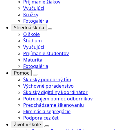
Prijímanie žiakov
Vyučujúci
Krúžky
Fotogaléria
Stredná škola
O škole
Štúdium
Vyučujúci
Prijímanie študentov
Maturita
Fotogaléria
Pomoc
Školský podporný tím
Výchovné poradenstvo
Školský digitálny koordinátor
Potrebujem pomoc odborníkov
Predchádzame šikanovaniu
Eliminácia segregácie
Podpora cez čet
Život v škole