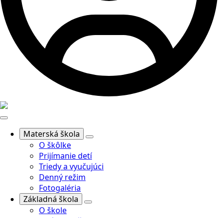
Materská škola
O škôlke
Prijímanie detí
Triedy a vyučujúci
Denný režim
Fotogaléria
Základná škola
O škole