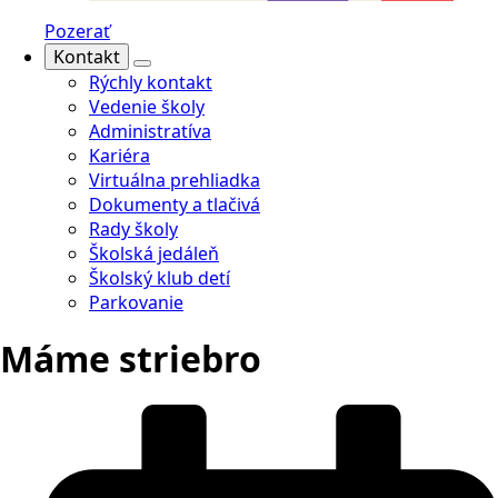
Pozerať
Kontakt
Rýchly kontakt
Vedenie školy
Administratíva
Kariéra
Virtuálna prehliadka
Dokumenty a tlačivá
Rady školy
Školská jedáleň
Školský klub detí
Parkovanie
Máme striebro