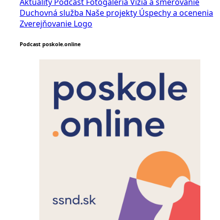
Aktuality
Podcast
Fotogaléria
Vízia a smerovanie
Duchovná služba
Naše projekty
Úspechy a ocenenia
Zverejňovanie
Logo
Podcast poskole.online