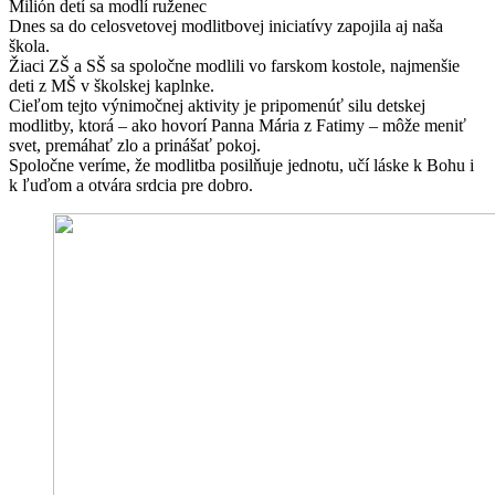
Milión detí sa modlí ruženec
Dnes sa do celosvetovej modlitbovej iniciatívy zapojila aj naša
škola.
Žiaci ZŠ a SŠ sa spoločne modlili vo farskom kostole, najmenšie
deti z MŠ v školskej kaplnke.
Cieľom tejto výnimočnej aktivity je pripomenúť silu detskej
modlitby, ktorá – ako hovorí Panna Mária z Fatimy – môže meniť
svet, premáhať zlo a prinášať pokoj.
Spoločne veríme, že modlitba posilňuje jednotu, učí láske k Bohu i
k ľuďom a otvára srdcia pre dobro.