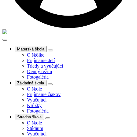
Materská škola
O škôlke
Prijímanie detí
Triedy a vyučujúci
Denný režim
Fotogaléria
Základná škola
O škole
Prijímanie žiakov
Vyučujúci
Krúžky
Fotogaléria
Stredná škola
O škole
Štúdium
Vyučujúci