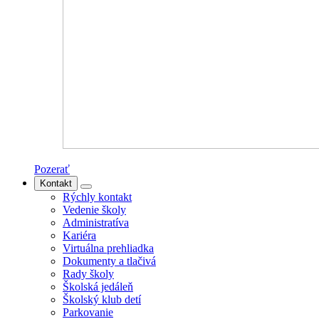
Pozerať
Kontakt
Rýchly kontakt
Vedenie školy
Administratíva
Kariéra
Virtuálna prehliadka
Dokumenty a tlačivá
Rady školy
Školská jedáleň
Školský klub detí
Parkovanie