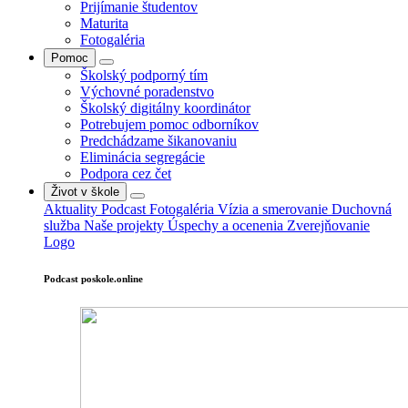
Prijímanie študentov
Maturita
Fotogaléria
Pomoc
Školský podporný tím
Výchovné poradenstvo
Školský digitálny koordinátor
Potrebujem pomoc odborníkov
Predchádzame šikanovaniu
Eliminácia segregácie
Podpora cez čet
Život v škole
Aktuality
Podcast
Fotogaléria
Vízia a smerovanie
Duchovná
služba
Naše projekty
Úspechy a ocenenia
Zverejňovanie
Logo
Podcast poskole.online