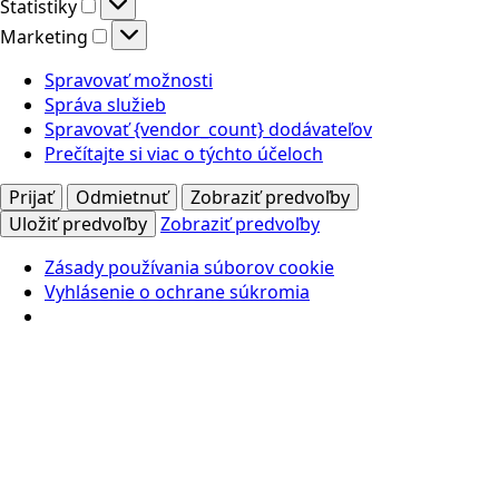
Štatistiky
Štatistiky
Marketing
Marketing
Spravovať možnosti
Správa služieb
Spravovať {vendor_count} dodávateľov
Prečítajte si viac o týchto účeloch
Prijať
Odmietnuť
Zobraziť predvoľby
Uložiť predvoľby
Zobraziť predvoľby
Zásady používania súborov cookie
Vyhlásenie o ochrane súkromia