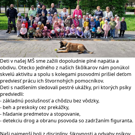
Deti v našej MŠ sme zažili dopoludnie plné napätia a
obdivu. Otecko jedného z našich škôlkarov nám ponúkol
skvelú aktivitu a spolu s kolegami psovodmi prišiel deťom
predviesť prácu ich štvornohých pomocníkov.
Deti s nadšením sledovali pestré ukážky, pri ktorých psíky
predviedli:
- základnú poslušnosť a chôdzu bez vôdzky,
- beh a preskoky cez prekážky,
-
hľadanie predmetov a stopovanie,
-
detekciu drog a obranu psovoda so zadržaním figuranta.
Naši najmenší boli z disciplíny, šikovnosti a odvahy psíkov