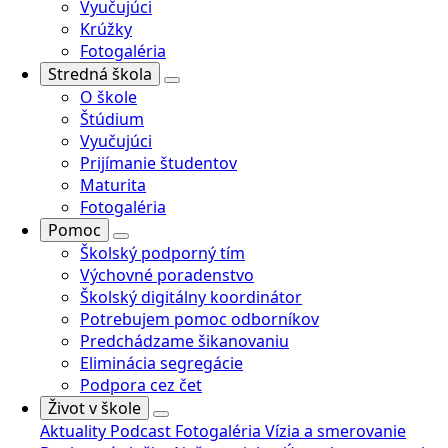
Vyučujúci
Krúžky
Fotogaléria
Stredná škola
O škole
Štúdium
Vyučujúci
Prijímanie študentov
Maturita
Fotogaléria
Pomoc
Školský podporný tím
Výchovné poradenstvo
Školský digitálny koordinátor
Potrebujem pomoc odborníkov
Predchádzame šikanovaniu
Eliminácia segregácie
Podpora cez čet
Život v škole
Aktuality
Podcast
Fotogaléria
Vízia a smerovanie