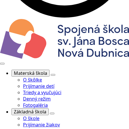
Materská škola
O škôlke
Prijímanie detí
Triedy a vyučujúci
Denný režim
Fotogaléria
Základná škola
O škole
Prijímanie žiakov