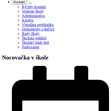
Kontakt
Rýchly kontakt
Vedenie školy
Administratíva
Kariéra
Virtuálna prehliadka
Dokumenty a tlačivá
Rady školy
Školská jedáleň
Školský klub detí
Parkovanie
Nocovačka v škole