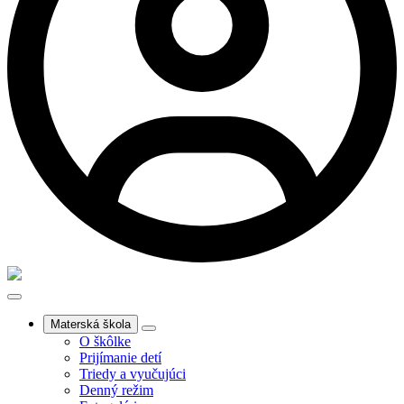
Materská škola
O škôlke
Prijímanie detí
Triedy a vyučujúci
Denný režim