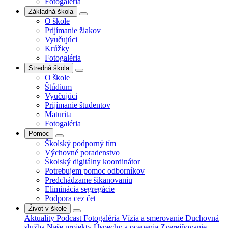
Fotogaléria
Základná škola
O škole
Prijímanie žiakov
Vyučujúci
Krúžky
Fotogaléria
Stredná škola
O škole
Štúdium
Vyučujúci
Prijímanie študentov
Maturita
Fotogaléria
Pomoc
Školský podporný tím
Výchovné poradenstvo
Školský digitálny koordinátor
Potrebujem pomoc odborníkov
Predchádzame šikanovaniu
Eliminácia segregácie
Podpora cez čet
Život v škole
Aktuality
Podcast
Fotogaléria
Vízia a smerovanie
Duchovná
služba
Naše projekty
Úspechy a ocenenia
Zverejňovanie