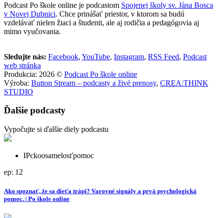
Podcast Po škole online je podcastom
Spojenej školy sv. Jána Bosca
v Novej Dubnici
. Chce prinášať priestor, v ktorom sa budú
vzdelávať nielen žiaci a študenti, ale aj rodičia a pedagógovia aj
mimo vyučovania.
Sledujte nás:
Facebook
,
YouTube
,
Instagram
,
RSS Feed
,
Podcast
web stránka
Produkcia: 2026 ©
Podcast Po škole online
Výroba:
Button Stream – podcasty a živé prenosy
,
CREA:THINK
STUDIO
Ďalšie podcasty
Vypočujte si ďalšie diely podcastu
IPcko
osamelosť
pomoc
ep: 12
Ako spoznať, že sa dieťa trápi? Varovné signály a prvá psychologická
pomoc. | Po škole online