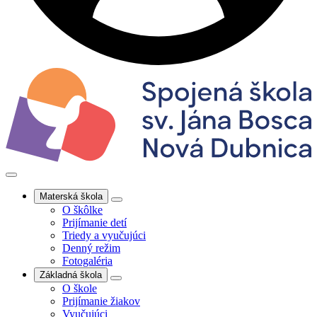
Materská škola
O škôlke
Prijímanie detí
Triedy a vyučujúci
Denný režim
Fotogaléria
Základná škola
O škole
Prijímanie žiakov
Vyučujúci