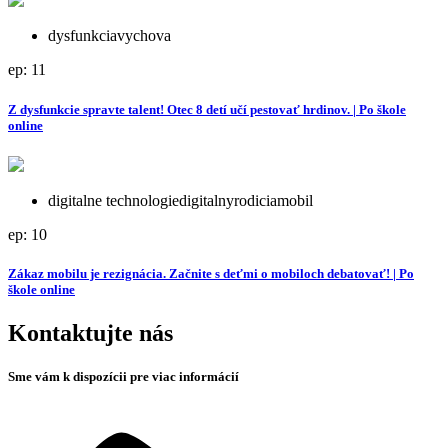
dysfunkcia
vychova
ep: 11
Z dysfunkcie spravte talent! Otec 8 detí učí pestovať hrdinov. | Po škole
online
digitalne technologie
digitalnyrodicia
mobil
ep: 10
Zákaz mobilu je rezignácia. Začnite s deťmi o mobiloch debatovať! | Po
škole online
Kontaktujte nás
Sme vám k dispozícii pre viac informácií