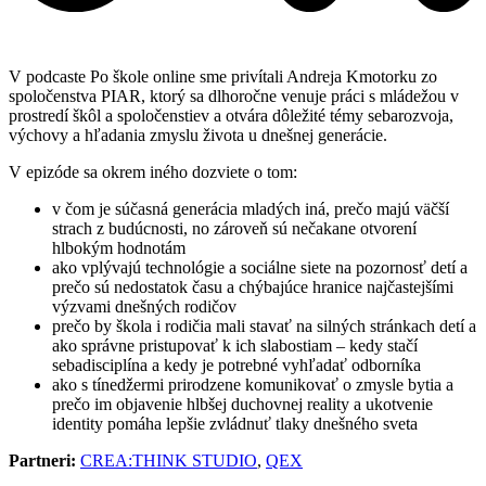
V podcaste Po škole online sme privítali Andreja Kmotorku zo
spoločenstva PIAR, ktorý sa dlhoročne venuje práci s mládežou v
prostredí škôl a spoločenstiev a otvára dôležité témy sebarozvoja,
výchovy a hľadania zmyslu života u dnešnej generácie.
V epizóde sa okrem iného dozviete o tom:
v čom je súčasná generácia mladých iná, prečo majú väčší
strach z budúcnosti, no zároveň sú nečakane otvorení
hlbokým hodnotám
ako vplývajú technológie a sociálne siete na pozornosť detí a
prečo sú nedostatok času a chýbajúce hranice najčastejšími
výzvami dnešných rodičov
prečo by škola i rodičia mali stavať na silných stránkach detí a
ako správne pristupovať k ich slabostiam – kedy stačí
sebadisciplína a kedy je potrebné vyhľadať odborníka
ako s tínedžermi prirodzene komunikovať o zmysle bytia a
prečo im objavenie hlbšej duchovnej reality a ukotvenie
identity pomáha lepšie zvládnuť tlaky dnešného sveta
Partneri:
CREA:THINK STUDIO
,
QEX