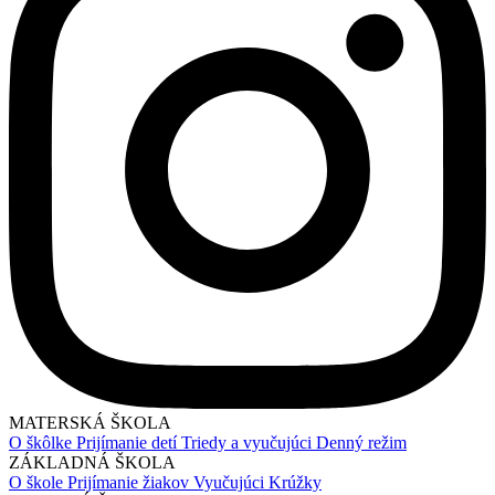
MATERSKÁ ŠKOLA
O škôlke
Prijímanie detí
Triedy a vyučujúci
Denný režim
ZÁKLADNÁ ŠKOLA
O škole
Prijímanie žiakov
Vyučujúci
Krúžky