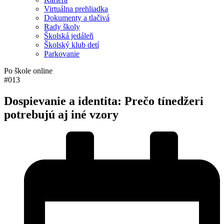
Virtuálna prehliadka
Dokumenty a tlačivá
Rady školy
Školská jedáleň
Školský klub detí
Parkovanie
Po škole online
#013
Dospievanie a identita: Prečo tínedžeri
potrebujú aj iné vzory