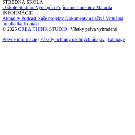
STREDNÁ ŠKOLA
O škole
Štúdium
Vyučujúci
Prijímanie študentov
Maturita
INFORMÁCIE
Aktuality
Podcast
Naše projekty
Dokumenty a tlačivá
Virtuálna
prehliadka
Kontakt
© 2025
CREA:THINK STUDIO
| Všetky práva vyhradené
Právne informácie
|
Zásady ochrany osobných údajov
|
Edupage