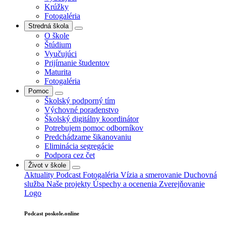
Krúžky
Fotogaléria
Stredná škola
O škole
Štúdium
Vyučujúci
Prijímanie študentov
Maturita
Fotogaléria
Pomoc
Školský podporný tím
Výchovné poradenstvo
Školský digitálny koordinátor
Potrebujem pomoc odborníkov
Predchádzame šikanovaniu
Eliminácia segregácie
Podpora cez čet
Život v škole
Aktuality
Podcast
Fotogaléria
Vízia a smerovanie
Duchovná
služba
Naše projekty
Úspechy a ocenenia
Zverejňovanie
Logo
Podcast poskole.online