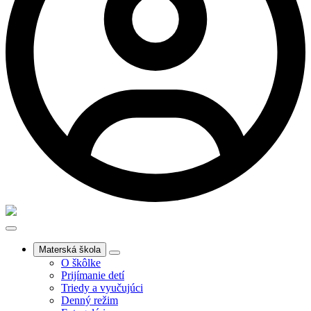
Materská škola
O škôlke
Prijímanie detí
Triedy a vyučujúci
Denný režim