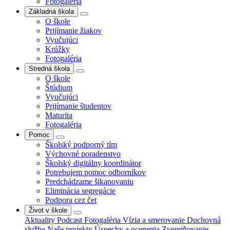
Fotogaléria
Základná škola
O škole
Prijímanie žiakov
Vyučujúci
Krúžky
Fotogaléria
Stredná škola
O škole
Štúdium
Vyučujúci
Prijímanie študentov
Maturita
Fotogaléria
Pomoc
Školský podporný tím
Výchovné poradenstvo
Školský digitálny koordinátor
Potrebujem pomoc odborníkov
Predchádzame šikanovaniu
Eliminácia segregácie
Podpora cez čet
Život v škole
Aktuality
Podcast
Fotogaléria
Vízia a smerovanie
Duchovná
služba
Naše projekty
Úspechy a ocenenia
Zverejňovanie