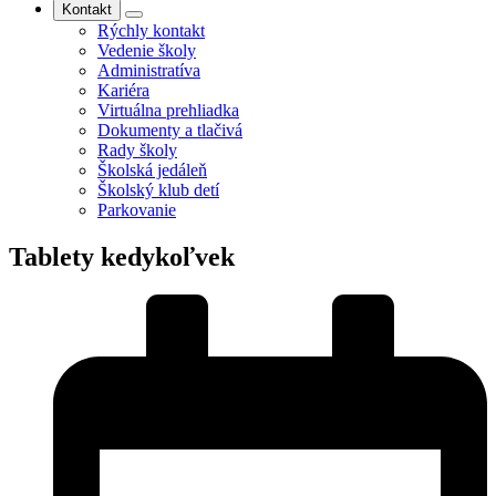
Kontakt
Rýchly kontakt
Vedenie školy
Administratíva
Kariéra
Virtuálna prehliadka
Dokumenty a tlačivá
Rady školy
Školská jedáleň
Školský klub detí
Parkovanie
Tablety kedykoľvek