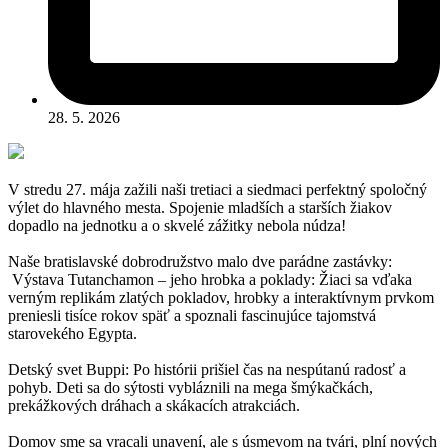
28. 5. 2026
V stredu 27. mája zažili naši tretiaci a siedmaci perfektný spoločný
výlet do hlavného mesta. Spojenie mladších a starších žiakov
dopadlo na jednotku a o skvelé zážitky nebola núdza!
Naše bratislavské dobrodružstvo malo dve parádne zastávky:
Výstava Tutanchamon – jeho hrobka a poklady: Žiaci sa vďaka
verným replikám zlatých pokladov, hrobky a interaktívnym prvkom
preniesli tisíce rokov späť a spoznali fascinujúce tajomstvá
starovekého Egypta.
Detský svet Buppi: Po histórii prišiel čas na nespútanú radosť a
pohyb. Deti sa do sýtosti vybláznili na mega šmýkačkách,
prekážkových dráhach a skákacích atrakciách.
Domov sme sa vracali unavení, ale s úsmevom na tvári, plní nových